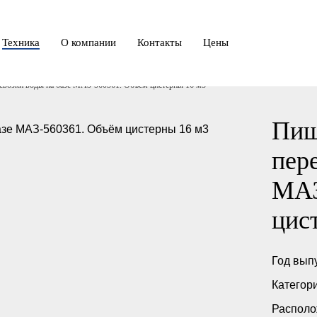
Техника
О компании
Контакты
Цены
евозки воды на базе МАЗ-560361. Объём цистерны 16 м3
Пищ
пер
МАЗ
цис
Год выпу
Категор
Располо