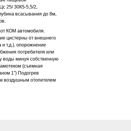
 25/ 30К5-5,5/2,
глубина всасывания до 8м,
ов.
 от КОМ автомобиля.
ие цистерны от внешнего
и т.д.), опорожнение
абжения потребителя или
ку воды минуя собственную
 самотеком (съемная
аном 1”) Подогрев
ым воздушным отопителем