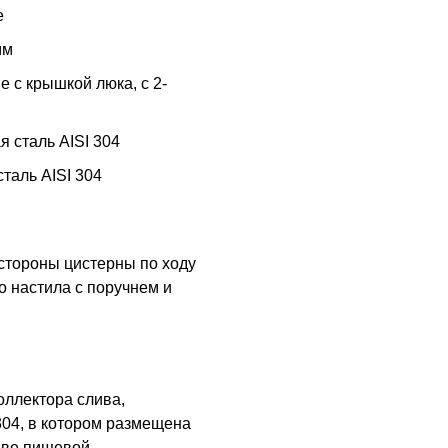
е
мм
 с крышкой люка, с 2-
 сталь AISI 304
аль AISI 304
стороны цистерны по ходу
 настила с поручнем и
оллектора слива,
304, в котором размещена
аве пищевой