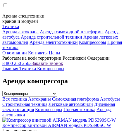
Аренда спецтехники,
кранов и модулей
Техника
Аренда автокрана
Аренда самоходной платформы
Аренда
автобуса
Аренда строительной техники
Аренда легковых
автомобилей
Аренда электротехники
Компрессоры
Прочая
техника
О компании
Контакты
Цены
Работаем на всей территории Российской Федерации
8 800 250 2563
Заказать звонок
Главная
Техника
Компрессоры
Аренда компрессора
Вся техника
Автокраны
Самоходная платформа
Автобусы
Строительная техника
Легковые автомобили
Дизельная
электростанция
Компрессоры
Прочая техника
Аренда
автовышки
Компрессор винтовой AIRMAN модель PDS390SC-W
Цена договорная