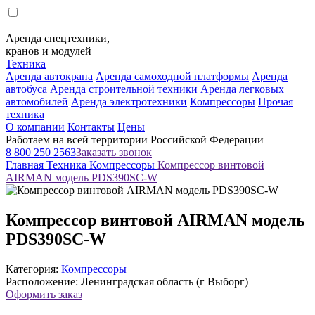
Аренда спецтехники,
кранов и модулей
Техника
Аренда автокрана
Аренда самоходной платформы
Аренда
автобуса
Аренда строительной техники
Аренда легковых
автомобилей
Аренда электротехники
Компрессоры
Прочая
техника
О компании
Контакты
Цены
Работаем на всей территории Российской Федерации
8 800 250 2563
Заказать звонок
Главная
Техника
Компрессоры
Компрессор винтовой
AIRMAN модель PDS390SC-W
Компрессор винтовой AIRMAN модель
PDS390SC-W
Категория:
Компрессоры
Расположение: Ленинградская область (г Выборг)
Оформить заказ